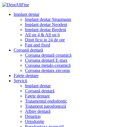
Implant dentar
Implant dentar Straumann
Implant dentar Neodent
Implant dentar Bredent
All on 4 & All on 6
Dinti ficsi in 24 de ore
Fast and fixed
Coroană dentară
Coroana dentară ceramică
Coroana dentară E-max
Coroana metalo-ceramică
Coroana dentara zirconiu
Fațete dentare
Servicii
Implant dentar
Coroană dentară
Fațete dentare
Tratamentul endodontic
Tratament parodontoză
Albire dentară
Detartraj
Ortodonție
Parodontoza avansată