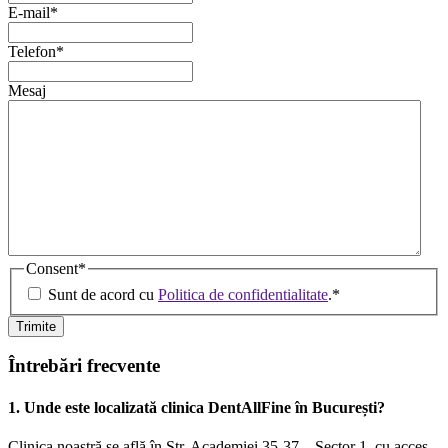
E-mail
*
Telefon
*
Mesaj
Consent
*
Sunt de acord cu
Politica de confidentialitate
.
*
Întrebări frecvente
1. Unde este localizată clinica DentAllFine în București?
Clinica noastră se află în Str. Academiei 35-37 – Sector 1, cu acces