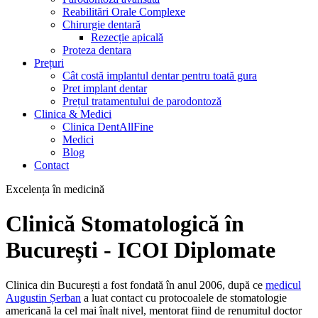
Reabilitări Orale Complexe
Chirurgie dentară
Rezecție apicală
Proteza dentara
Prețuri
Cât costă implantul dentar pentru toată gura
Pret implant dentar
Prețul tratamentului de parodontoză
Clinica & Medici
Clinica DentAllFine
Medici
Blog
Contact
Excelența în medicină
Clinică Stomatologică în
București - ICOI Diplomate
Clinica din București a fost fondată în anul 2006, după ce
medicul
Augustin Șerban
a luat contact cu protocoalele de stomatologie
americană la cel mai înalt nivel, mentorat fiind de renumitul doctor