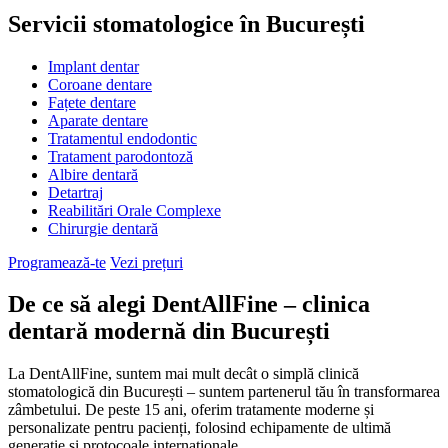
Servicii stomatologice în București
Implant dentar
Coroane dentare
Fațete dentare
Aparate dentare
Tratamentul endodontic
Tratament parodontoză
Albire dentară
Detartraj
Reabilitări Orale Complexe
Chirurgie dentară
Programează-te
Vezi prețuri
De ce să alegi DentAllFine – clinica
dentară modernă din București
La DentAllFine, suntem mai mult decât o simplă clinică
stomatologică din București – suntem partenerul tău în transformarea
zâmbetului. De peste 15 ani, oferim tratamente moderne și
personalizate pentru pacienți, folosind echipamente de ultimă
generație și protocoale internaționale.