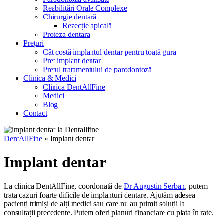
Reabilitări Orale Complexe
Chirurgie dentară
Rezecție apicală
Proteza dentara
Prețuri
Cât costă implantul dentar pentru toată gura
Pret implant dentar
Prețul tratamentului de parodontoză
Clinica & Medici
Clinica DentAllFine
Medici
Blog
Contact
DentAllFine
»
Implant dentar
Implant dentar
La clinica DentAllFine, coordonată de
Dr Augustin Serban
, putem
trata cazuri foarte dificile de implanturi dentare. Ajutăm adesea
pacienți trimiși de alți medici sau care nu au primit soluții la
consultații precedente. Putem oferi planuri financiare cu plata în rate.