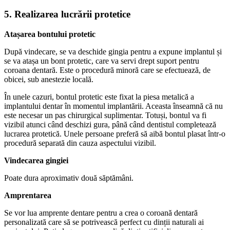
5. Realizarea lucrării protetice
Atașarea bontului protetic
După vindecare, se va deschide gingia pentru a expune implantul și
se va atașa un bont protetic, care va servi drept suport pentru
coroana dentară. Este o procedură minoră care se efectuează, de
obicei, sub anestezie locală.
În unele cazuri, bontul protetic este fixat la piesa metalică a
implantului dentar în momentul implantării. Aceasta înseamnă că nu
este necesar un pas chirurgical suplimentar. Totuși, bontul va fi
vizibil atunci când deschizi gura, până când dentistul completează
lucrarea protetică. Unele persoane preferă să aibă bontul plasat într-o
procedură separată din cauza aspectului vizibil.
Vindecarea gingiei
Poate dura aproximativ două săptămâni.
Amprentarea
Se vor lua amprente dentare pentru a crea o coroană dentară
personalizată care să se potrivească perfect cu dinții naturali ai