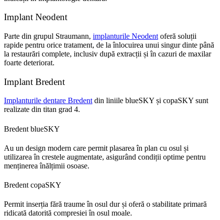
Implant Neodent
Parte din grupul Straumann,
implanturile Neodent
oferă soluții
rapide pentru orice tratament, de la înlocuirea unui singur dinte până
la restaurări complete, inclusiv după extracții și în cazuri de maxilar
foarte deteriorat.
Implant Bredent
Implanturile dentare Bredent
din liniile blueSKY și copaSKY sunt
realizate din titan grad 4.
Bredent blueSKY
Au un design modern care permit plasarea în plan cu osul și
utilizarea în crestele augmentate, asigurând condiții optime pentru
menținerea înălțimii osoase.
Bredent copaSKY
Permit inserția fără traume în osul dur și oferă o stabilitate primară
ridicată datorită compresiei în osul moale.