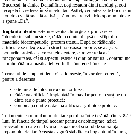
București, la clinica Dentallfine, poți restaura dinții pierduți și poți
recăpăta încrederea în zâmbetul tău. Astfel, vei putea să te bucuri din
nou de o viață socială activă și să nu mai ratezi nicio oportunitate de
a spune „Da”.
Implantul dentar
este intervenția chirurgicală prin care se
înlocuiește, sub anestezie, rădăcina dintelui lipsă cu stâlpi din
materiale biocompatibile, precum titanul. După ce rădăcinile
artificiale se integrează în structura osoasă proprie, se atașează
bonturile protetice și coroanele dentare, care vor reda atât
funcționalitatea, cât și aspectul estetic al dinților naturali, contribuind
la îmbunătățirea masticației, vorbirii și încrederii în sine.
Termenul de „implant dentar” se folosește, în vorbirea curentă,
pentru a desemna:
o tehnică de înlocuire a dinților lipsă;
rădăcina artificială implantată în maxilar pentru a susține un
dinte sau o punte protetică;
combinația dintre rădăcina artificială și dintele protetic.
Tratamentele cu implanturi dentare pot dura între 6 săptămâni și 8-12
luni, în funcție de timpul necesar pentru osteointegrare, adică
procesul prin care osul viu se leagă direct și solid de suprafața
implantului dentar. Aceasta asigură stabilitatea implantului în timp,