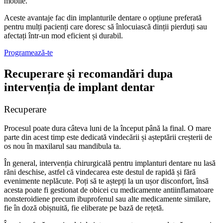
mobile.
Aceste avantaje fac din implanturile dentare o opțiune preferată
pentru mulți pacienți care doresc să înlocuiască dinții pierduți sau
afectați într-un mod eficient și durabil.
Programează-te
Recuperare și recomandări dupa
intervenția de implant dentar
Recuperare
Procesul poate dura câteva luni de la început până la final. O mare
parte din acest timp este dedicată vindecării și așteptării creșterii de
os nou în maxilarul sau mandibula ta.
În general, intervenția chirurgicală pentru implanturi dentare nu lasă
răni deschise, astfel că vindecarea este destul de rapidă și fără
evenimente neplăcute. Poți să te aștepți la un ușor disconfort, însă
acesta poate fi gestionat de obicei cu medicamente antiinflamatoare
nonsteroidiene precum ibuprofenul sau alte medicamente similare,
fie în doză obișnuită, fie eliberate pe bază de rețetă.