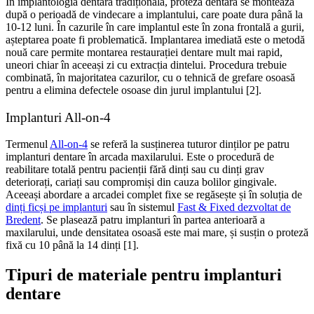
În implantologia dentară tradițională, proteza dentară se montează
după o perioadă de vindecare a implantului, care poate dura până la
10-12 luni. În cazurile în care implantul este în zona frontală a gurii,
așteptarea poate fi problematică. Implantarea imediată este o metodă
nouă care permite montarea restaurației dentare mult mai rapid,
uneori chiar în aceeași zi cu extracția dintelui. Procedura trebuie
combinată, în majoritatea cazurilor, cu o tehnică de grefare osoasă
pentru a elimina defectele osoase din jurul implantului
[2].
Implanturi All-on-4
Termenul
All-on-4
se referă la susținerea tuturor dinților pe patru
implanturi dentare în arcada maxilarului. Este o procedură de
reabilitare totală pentru pacienții fără dinți sau cu dinți grav
deteriorați, cariați sau compromiși din cauza bolilor gingivale.
Aceeași abordare a arcadei complet fixe se regăsește și în soluția de
dinți ficși pe implanturi
sau în sistemul
Fast & Fixed dezvoltat de
Bredent
. Se plasează patru implanturi în partea anterioară a
maxilarului, unde densitatea osoasă este mai mare, și susțin o proteză
fixă cu 10 până la 14 dinți [1].
Tipuri de materiale pentru implanturi
dentare