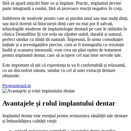
fără să apară mișcări între os și implant. Practic, implantul devine
parte integrantă a osului, fără să provoace reacții negative în corp.
Indiferent de motivele pentru care ai pierdut unul sau mai mulți dinți,
sau dacă dorești să înlocuiești dinți care nu mai pot fi salvați,
tehnologiile moderne de implantologie dentară pe care le utilizăm în
clinica Dentallfine îți vor reda un zâmbet stabil, durabil și natural,
perfect similar cu dinții tăi naturali. Împreună, în urma consultației
inițiale și a investigațiilor precise, cum ar fi tomografia cu rezoluție
înaltă și scanarea intraorală, vom crea un plan optim de tratament
pentru implantul dentar, care să acopere cel mai bine nevoile tale.
Este important să știi că experiența ta va fi confortabilă și relaxantă,
cu un disconfort minim, similar cu cel al unei extracții dentare
obișnuite.
Programează-te
Avantajele și rolul implantului dentar
Implantul dentar este esențial pentru restaurarea sănătății tale dentare
și îmbunătățirea calității vieții:
asigură restaurarea completă a aparatului dento-maxilar,