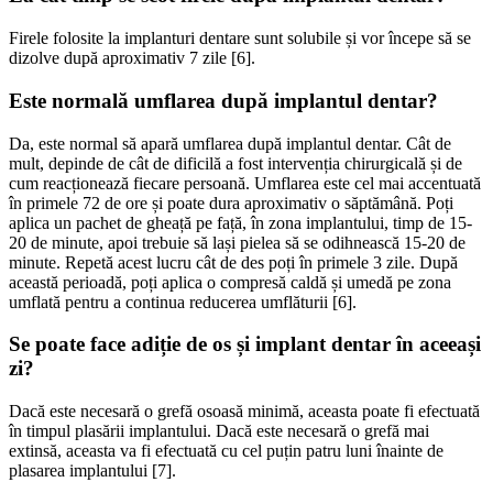
Firele folosite la implanturi dentare sunt solubile și vor începe să se
dizolve după aproximativ 7 zile [6].
Este normală umflarea după implantul dentar?
Da, este normal să apară umflarea după implantul dentar. Cât de
mult, depinde de cât de dificilă a fost intervenția chirurgicală și de
cum reacționează fiecare persoană. Umflarea este cel mai accentuată
în primele 72 de ore și poate dura aproximativ o săptămână. Poți
aplica un pachet de gheață pe față, în zona implantului, timp de 15-
20 de minute, apoi trebuie să lași pielea să se odihnească 15-20 de
minute. Repetă acest lucru cât de des poți în primele 3 zile. După
această perioadă, poți aplica o compresă caldă și umedă pe zona
umflată pentru a continua reducerea umflăturii [6].
Se poate face adiție de os și implant dentar în aceeași
zi?
Dacă este necesară o grefă osoasă minimă, aceasta poate fi efectuată
în timpul plasării implantului. Dacă este necesară o grefă mai
extinsă, aceasta va fi efectuată cu cel puțin patru luni înainte de
plasarea implantului [7].