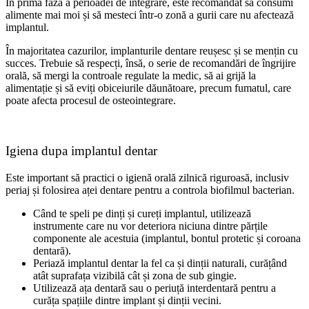
În prima fază a perioadei de integrare, este recomandat să consumi
alimente mai moi și să mesteci într-o zonă a gurii care nu afectează
implantul.
În majoritatea cazurilor, implanturile dentare reușesc și se mențin cu
succes. Trebuie să respecți, însă, o serie de recomandări de îngrijire
orală, să mergi la controale regulate la medic, să ai grijă la
alimentație și să eviți obiceiurile dăunătoare, precum fumatul, care
poate afecta procesul de osteointegrare.
Igiena dupa implantul dentar
Este important să practici o igienă orală zilnică riguroasă, inclusiv
periaj și folosirea aței dentare pentru a controla biofilmul bacterian.
Când te speli pe dinți și cureți implantul, utilizează
instrumente care nu vor deteriora niciuna dintre părțile
componente ale acestuia (implantul, bontul protetic și coroana
dentară).
​Periază implantul dentar la fel ca și dinții naturali, curățând
atât suprafața vizibilă cât și zona de sub gingie.
Utilizează ața dentară sau o periuță interdentară pentru a
curăța spațiile dintre implant și dinții vecini.