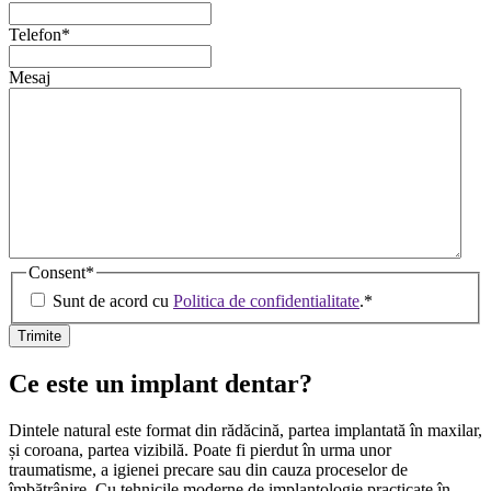
Telefon
*
Mesaj
Consent
*
Sunt de acord cu
Politica de confidentialitate
.
*
Ce este un implant dentar?
Dintele natural este format din rădăcină, partea implantată în maxilar,
și coroana, partea vizibilă. Poate fi pierdut în urma unor
traumatisme, a igienei precare sau din cauza proceselor de
îmbătrânire. Cu tehnicile moderne de implantologie practicate în