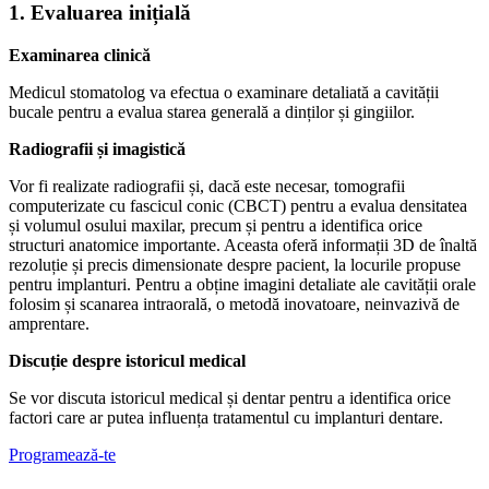
1. Evaluarea inițială
Examinarea clinică
Medicul stomatolog va efectua o examinare detaliată a cavității
bucale pentru a evalua starea generală a dinților și gingiilor.
Radiografii și imagistică
Vor fi realizate radiografii și, dacă este necesar, tomografii
computerizate cu fascicul conic (CBCT) pentru a evalua densitatea
și volumul osului maxilar, precum și pentru a identifica orice
structuri anatomice importante. Aceasta oferă informații 3D de înaltă
rezoluție și precis dimensionate despre pacient, la locurile propuse
pentru implanturi. Pentru a obține imagini detaliate ale cavității orale
folosim și scanarea intraorală, o metodă inovatoare, neinvazivă de
amprentare.
Discuție despre istoricul medical
Se vor discuta istoricul medical și dentar pentru a identifica orice
factori care ar putea influența tratamentul cu implanturi dentare.
Programează-te