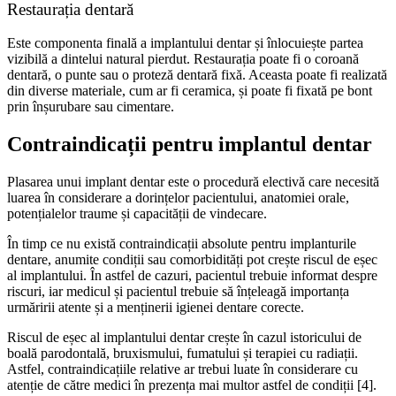
Restaurația dentară
Este componenta finală a implantului dentar și înlocuiește partea
vizibilă a dintelui natural pierdut. Restaurația poate fi o coroană
dentară, o punte sau o proteză dentară fixă. Aceasta poate fi realizată
din diverse materiale, cum ar fi ceramica, și poate fi fixată pe bont
prin înșurubare sau cimentare.
Contraindicații pentru implantul dentar
Plasarea unui implant dentar este o procedură electivă care necesită
luarea în considerare a dorințelor pacientului, anatomiei orale,
potențialelor traume și capacității de vindecare.
În timp ce nu există contraindicații absolute pentru implanturile
dentare, anumite condiții sau comorbidități pot crește riscul de eșec
al implantului. În astfel de cazuri, pacientul trebuie informat despre
riscuri, iar medicul și pacientul trebuie să înțeleagă importanța
urmăririi atente și a menținerii igienei dentare corecte.
Riscul de eșec al implantului dentar crește în cazul istoricului de
boală parodontală, bruxismului, fumatului și terapiei cu radiații.
Astfel, contraindicațiile relative ar trebui luate în considerare cu
atenție de către medici în prezența mai multor astfel de condiții [4].