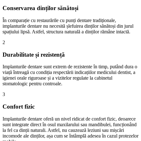
Conservarea dinților sănătoși
În comparație cu restaurările cu punți dentare tradiționale,
implanturile dentare nu necesită șlefuirea dinților sănătoși din jurul
spațiului lipsă. Astfel, structura naturală a dinților rămâne intactă.
2
Durabilitate și rezistență
Implanturile dentare sunt extrem de rezistente în timp, putând dura o
viață întreagă cu condiția respectării indicațiilor medicului dentist, a
igienei orale riguroase și a vizitelor regulate la cabinetul
stomatologic pentru controale.
3
Confort fizic
Implanturile dentare oferă un nivel ridicat de confort fizic, deoarece
sunt integrate direct în osul maxilarului sau mandibulei, funcționând
la fel ca dinții naturali. Astfel, nu cauzează leziuni sau mișcări
incomode ale dinților, așa cum se întâmplă adesea în cazul protezelor