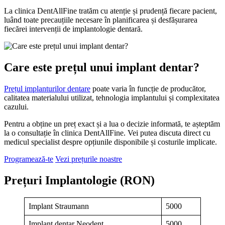
La clinica DentAllFine tratăm cu atenție și prudență fiecare pacient,
luând toate precauțiile necesare în planificarea și desfășurarea
fiecărei intervenții de implantologie dentară.
Care este prețul unui implant dentar?
Prețul implanturilor dentare
poate varia în funcție de producător,
calitatea materialului utilizat, tehnologia implantului și complexitatea
cazului.
Pentru a obține un preț exact și a lua o decizie informată, te așteptăm
la o consultație în clinica DentAllFine. Vei putea discuta direct cu
medicul specialist despre opțiunile disponibile și costurile implicate.
Programează-te
Vezi prețurile noastre
Prețuri Implantologie (RON)
Implant Straumann
5000
Implant dentar Neodent
5000