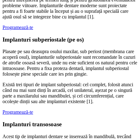
probleme viitoare. Implanturile dentare moderne sunt proiectate
pentru a fi foarte stabile la început și au o suprafață specială care
ajută osul să se integreze bine cu implantul [1].
Programează-te
Implanturi subperiostale (pe os)
Plasate pe sau deasupra osului maxilar, sub periost (membrana care
acoperă osul), implanturile subperiostale sunt recomandate în cazuri
de atrofie osoasă severă, unde nu este suficient os natural pentru cele
intraosoase. Pentru a fixa proteza dentară, implantul subperiostal
folosește piese speciale care ies prin gingie.
Există trei tipuri de implant subperiostal: cel complet, folosit atunci
când nu mai sunt dinți în arcadă, cel unilateral, așezat pe o singură
parte a maxilarului sau mandibulei, și cel circumferențial, care
ocolește dinții sau alte implanturi existente [1].
Programează-te
Implanturi transosoase
Acest tip de implanturi dentare se inserează în mandibulă, trecând