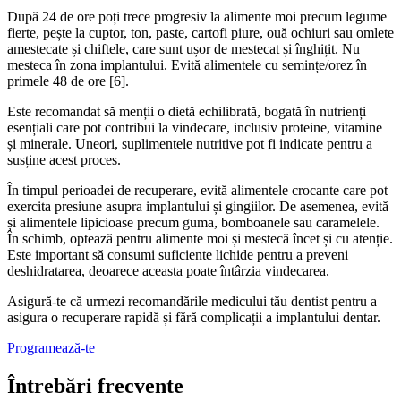
După 24 de ore poți trece progresiv la alimente moi precum legume
fierte, pește la cuptor, ton, paste, cartofi piure, ouă ochiuri sau omlete
amestecate și chiftele, care sunt ușor de mestecat și înghițit. Nu
mesteca în zona implantului. Evită alimentele cu semințe/orez în
primele 48 de ore [6].
Este recomandat să menții o dietă echilibrată, bogată în nutrienți
esențiali care pot contribui la vindecare, inclusiv proteine, vitamine
și minerale. Uneori, suplimentele nutritive pot fi indicate pentru a
susține acest proces.
În timpul perioadei de recuperare, evită alimentele crocante care pot
exercita presiune asupra implantului și gingiilor. De asemenea, evită
și alimentele lipicioase precum guma, bomboanele sau caramelele.
În schimb, optează pentru alimente moi și mestecă încet și cu atenție.
Este important să consumi suficiente lichide pentru a preveni
deshidratarea, deoarece aceasta poate întârzia vindecarea.
Asigură-te că urmezi recomandările medicului tău dentist pentru a
asigura o recuperare rapidă și fără complicații a implantului dentar.
Programează-te
Întrebări frecvente