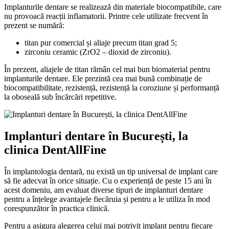
Implanturile dentare se realizează din materiale biocompatibile, care
nu provoacă reacții inflamatorii. Printre cele utilizate frecvent în
prezent se numără:
titan pur comercial și aliaje precum titan grad 5;
zirconiu ceramic (ZrO2 – dioxid de zirconiu).
În prezent, aliajele de titan rămân cel mai bun biomaterial pentru
implanturile dentare. Ele prezintă cea mai bună combinație de
biocompatibilitate, rezistență, rezistență la coroziune și performanță
la oboseală sub încărcări repetitive.
Implanturi dentare în București, la
clinica DentAllFine
În implantologia dentară, nu există un tip universal de implant care
să fie adecvat în orice situație. Cu o experiență de peste 15 ani în
acest domeniu, am evaluat diverse tipuri de implanturi dentare
pentru a înțelege avantajele fiecăruia și pentru a le utiliza în mod
corespunzător în practica clinică.
Pentru a asigura alegerea celui mai potrivit implant pentru fiecare