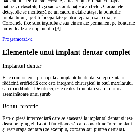
pacientului. Poți alege coroane, adică dinți artificiali cu aspect
natural, detașabili, ficși sau o combinație a ambelor. Coroanele
detașabile se montează pe un cadru metalic atașat la bonturile
implantului și pot fi îndepărtate pentru reparații sau curățare.
Coroanele fixe sunt înșurubate sau cimentate permanent pe bonturile
individuale ale implantului [3].
Programează-te
Elementele unui implant dentar complet
Implantul dentar
Este componenta principală a implantului dentar și reprezintă o
rădăcină artificială care este integrată chirurgical în osul maxilarului
sau mandibulei. De obicei, este realizat din titan și are o formă
asemănătoare unui șurub.
Bontul protetic
Este o piesă intermediară care se atașează la implantul dentar și iese
deasupra gingiei. Bontul funcționează ca o conexiune între implant
și restaurația dentară (de exemplu, coroana sau puntea dentară).