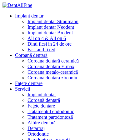
Implant dentar
Implant dentar Straumann
Implant dentar Neodent
Implant dentar Bredent
All on 4 & All on 6
Dinti ficsi in 24 de ore
Fast and fixed
Coroană dentară
Coroana dentară ceramică
Coroana dentară E-max
Coroana metalo-ceramică
Coroana dentara zirconiu
Fațete dentare
Servicii
Implant dentar
Coroană dentară
Fațete dentare
Tratamentul endodontic
Tratament parodontoză
Albire dentară
Detartraj
Ortodonție
Parodontoza avansată