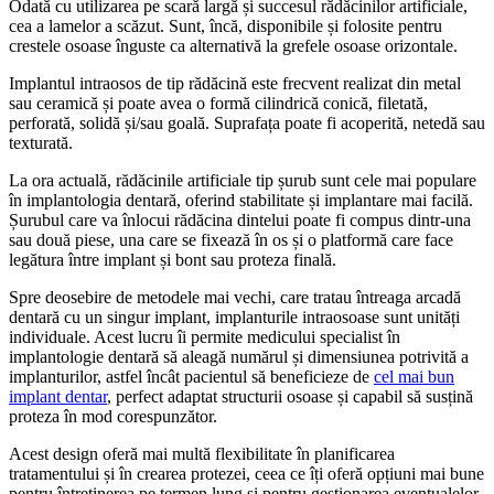
Odată cu utilizarea pe scară largă și succesul rădăcinilor artificiale,
cea a lamelor a scăzut. Sunt, încă, disponibile și folosite pentru
crestele osoase înguste ca alternativă la grefele osoase orizontale.
Implantul intraosos de tip rădăcină este frecvent realizat din metal
sau ceramică și poate avea o formă cilindrică conică, filetată,
perforată, solidă și/sau goală. Suprafața poate fi acoperită, netedă sau
texturată.
La ora actuală, rădăcinile artificiale tip șurub sunt cele mai populare
în implantologia dentară, oferind stabilitate și implantare mai facilă.
Șurubul care va înlocui rădăcina dintelui poate fi compus dintr-una
sau două piese, una care se fixează în os și o platformă care face
legătura între implant și bont sau proteza finală.
Spre deosebire de metodele mai vechi, care tratau întreaga arcadă
dentară cu un singur implant, implanturile intraosoase sunt unități
individuale. Acest lucru îi permite medicului specialist în
implantologie dentară să aleagă numărul și dimensiunea potrivită a
implanturilor, astfel încât pacientul să beneficieze de
cel mai bun
implant dentar
, perfect adaptat structurii osoase și capabil să susțină
proteza în mod corespunzător.
Acest design oferă mai multă flexibilitate în planificarea
tratamentului și în crearea protezei, ceea ce îți oferă opțiuni mai bune
pentru întreținerea pe termen lung și pentru gestionarea eventualelor