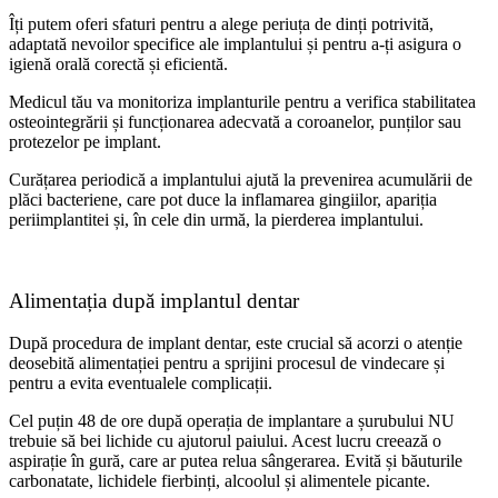
Îți putem oferi sfaturi pentru a alege periuța de dinți potrivită,
adaptată nevoilor specifice ale implantului și pentru a-ți asigura o
igienă orală corectă și eficientă.
Medicul tău va monitoriza implanturile pentru a verifica stabilitatea
osteointegrării și funcționarea adecvată a coroanelor, punților sau
protezelor pe implant.
Curățarea periodică a implantului ajută la prevenirea acumulării de
plăci bacteriene, care pot duce la inflamarea gingiilor, apariția
periimplantitei și, în cele din urmă, la pierderea implantului.
Alimentația după implantul dentar
După procedura de implant dentar, este crucial să acorzi o atenție
deosebită alimentației pentru a sprijini procesul de vindecare și
pentru a evita eventualele complicații.
Cel puțin 48 de ore după operația de implantare a șurubului NU
trebuie să bei lichide cu ajutorul paiului. Acest lucru creează o
aspirație în gură, care ar putea relua sângerarea. Evită și băuturile
carbonatate, lichidele fierbinți, alcoolul și alimentele picante.