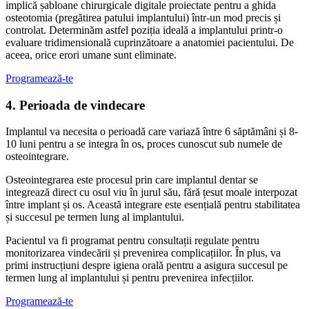
implică șabloane chirurgicale digitale proiectate pentru a ghida
osteotomia (pregătirea patului implantului) într-un mod precis și
controlat. Determinăm astfel poziția ideală a implantului printr-o
evaluare tridimensională cuprinzătoare a anatomiei pacientului. De
aceea, orice erori umane sunt eliminate.
Programează-te
4. Perioada de vindecare
Implantul va necesita o perioadă care variază între 6 săptămâni și 8-
10 luni pentru a se integra în os, proces cunoscut sub numele de
osteointegrare.
Osteointegrarea este procesul prin care implantul dentar se
integrează direct cu osul viu în jurul său, fără țesut moale interpozat
între implant și os. Această integrare este esențială pentru stabilitatea
și succesul pe termen lung al implantului.
Pacientul va fi programat pentru consultații regulate pentru
monitorizarea vindecării și prevenirea complicațiilor. În plus, va
primi instrucțiuni despre igiena orală pentru a asigura succesul pe
termen lung al implantului și pentru prevenirea infecțiilor.
Programează-te