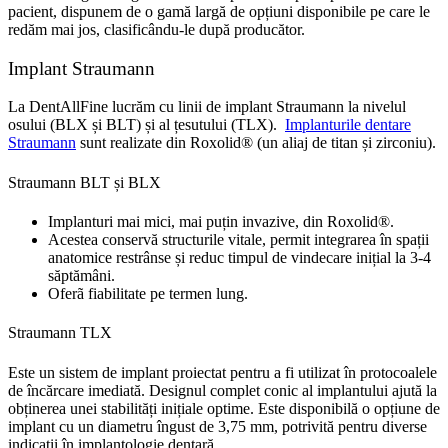
pacient, dispunem de o gamă largă de opțiuni disponibile pe care le
redăm mai jos, clasificându-le după producător.
Implant Straumann
La DentAllFine lucrăm cu linii de implant Straumann la nivelul
osului (BLX și BLT) și al țesutului (TLX).
Implanturile dentare
Straumann
sunt realizate din Roxolid® (un aliaj de titan și zirconiu).
Straumann BLT și BLX
Implanturi mai mici, mai puțin invazive, din Roxolid®.
Acestea conservă structurile vitale, permit integrarea în spații
anatomice restrânse și reduc timpul de vindecare inițial la 3-4
săptămâni.
Oferã fiabilitate pe termen lung.
Straumann TLX
Este un sistem de implant proiectat pentru a fi utilizat în protocoalele
de încărcare imediată. Designul complet conic al implantului ajută la
obținerea unei stabilități inițiale optime. Este disponibilă o opțiune de
implant cu un diametru îngust de 3,75 mm, potrivită pentru diverse
indicații în implantologie dentară.