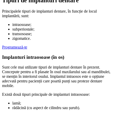
Tipuri de implanturi dentare
Principalele tipuri de implanturi dentare, în funcție de locul
implantării, sunt:
intraosoase;
subperiostale;
transosoase;
zigomatice.
Programează-te
Implanturi intraosoase (în os)
Sunt cele mai utilizate tipuri de implanturi dentare în prezent.
Concepute pentru a fi plasate în osul maxilarului sau al mandibulei,
se mențin în interiorul osului. Implantul intraosos este o opțiune
adecvată pentru pacienții care poartă punți sau proteze dentare
mobile.
Există două tipuri principale de implanturi intraosoase:
lamă;
rădăcină (cu aspect de cilindru sau șurub).