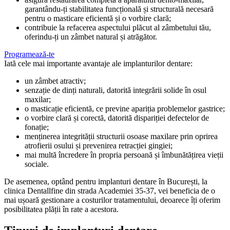
garantându-ți stabilitatea funcțională și structurală necesară
pentru o masticare eficientă și o vorbire clară;
contribuie la refacerea aspectului plăcut al zâmbetului tău,
oferindu-ți un zâmbet natural și atrăgător.
Programează-te
Iată cele mai importante avantaje ale implanturilor dentare:
un zâmbet atractiv;
senzație de dinți naturali, datorită integrării solide în osul
maxilar;
o masticație eficientă, ce previne apariția problemelor gastrice;
o vorbire clară și corectă, datorită dispariției defectelor de
fonație;
menținerea integrității structurii osoase maxilare prin oprirea
atrofierii osului și prevenirea retracției gingiei;
mai multă încredere în propria persoană și îmbunătățirea vieții
sociale.
De asemenea, optând pentru implanturi dentare în București, la
clinica Dentallfine din strada Academiei 35-37, vei beneficia de o
mai ușoară gestionare a costurilor tratamentului, deoarece îți oferim
posibilitatea plății în rate a acestora.