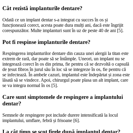
Cât rezistă implanturile dentare?
Odată ce un implant dentar s-a integrat cu succes în os și
funcționează corect, acesta poate dura mulți ani, dacă este îngrijit
corespunzător. Multe implanturi sunt în uz de peste 40 de ani [5].
Pot fi respinse implanturile dentare?
Respingerea implanturilor dentare din cauza unei alergii la titan este
extrem de rară, dar poate să se întâmple. Uneori, un implant nu se
integrează corect în os din prima, fie pentru că se dezvoltă o capsulă
de țesut fibros în jurul său în loc să se integreze în os, fie pentru că
se infectează. În ambele cazuri, implantul este îndepărtat și zona este
lăsată să se vindece. Apoi, chirurgul poate plasa un alt implant, care
se va integra normal în os [5].
Care sunt simptomele de respingere a implantului
dentar?
Semnele de respingere pot include durere intensificată la locul
implantului, umflare, febră și frisoane [6].
La cât timp se scot firele după implantul dentar?